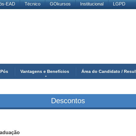
ós-EAD
Técnico
GOkursos
Institucional
LGPD
 Pós
Vantagens e Benefícios
Área do Candidato / Resu
Descontos
raduação